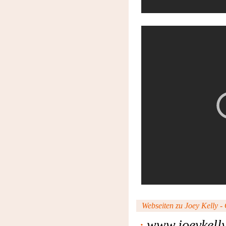
Webseiten zu Joey Kelly - O
·
www.joeykelly