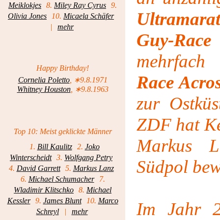
Meiklokjes
8.
Miley Ray Cyrus
9.
Ultramara
Olivia Jones
10.
Micaela Schäfer
|
mehr
Guy-Race
mehrfach 
Happy Birthday!
Race Acro
Cornelia Poletto
, ∗9.8.1971
Whitney Houston
, ∗9.8.1963
zur Ostküs
ZDF hat Ke
Top 10: Meist geklickte Männer
Markus L
1.
Bill Kaulitz
2.
Joko
Winterscheidt
3.
Wolfgang Petry
Südpol bew
4.
David Garrett
5.
Markus Lanz
6.
Michael Schumacher
7.
Wladimir Klitschko
8.
Michael
Kessler
9.
James Blunt
10.
Marco
Im Jahr 
Schreyl
|
mehr