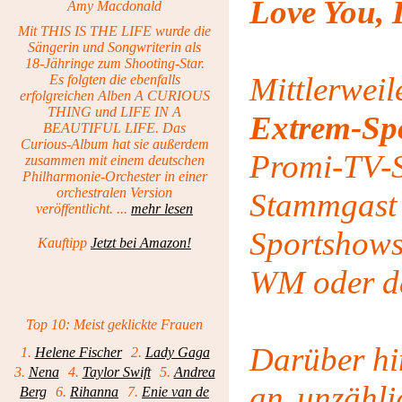
Love You, 
Amy Macdonald
Mit THIS IS THE LIFE wurde die
Sängerin und Songwriterin als
18-Jähringe zum Shooting-Star.
Mittlerweil
Es folgten die ebenfalls
erfolgreichen Alben A CURIOUS
THING und LIFE IN A
Extrem-Spo
BEAUTIFUL LIFE. Das
Curious-Album hat sie außerdem
Promi-T
zusammen mit einem deutschen
Philharmonie-Orchester in einer
orchestralen Version
Stammgast
veröffentlicht. ...
mehr lesen
Sportshow
Kauftipp
Jetzt bei Amazon!
WM oder d
Top 10: Meist geklickte Frauen
Darüber hi
1.
Helene Fischer
2.
Lady Gaga
3.
Nena
4.
Taylor Swift
5.
Andrea
an unzähli
Berg
6.
Rihanna
7.
Enie van de