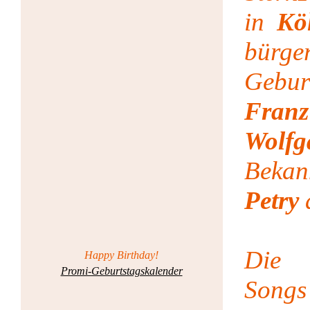
in
Kö
bürger
Gebu
Fra
Wolf
Bekan
Petry
a
Die e
Happy Birthday!
Promi-Geburtstagskalender
Songs