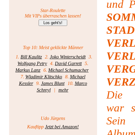
und P
Star-Roulette
SOM
Mit VIPs überraschen lassen!
STAD
VERL
Top 10: Meist geklickte Männer
VERL
1.
Bill Kaulitz
2.
Joko Winterscheidt
3.
Wolfgang Petry
4.
David Garrett
5.
VERG
Markus Lanz
6.
Michael Schumacher
7.
Wladimir Klitschko
8.
Michael
VER
Kessler
9.
James Blunt
10.
Marco
Schreyl
|
mehr
Die 
war s
Sein 
Udo Jürgens
Kauftipp
Jetzt bei Amazon!
Album