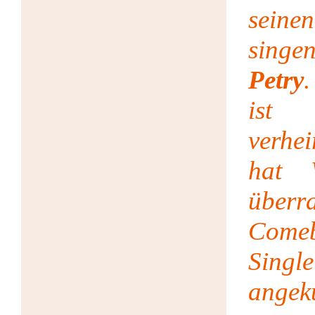
sein
singe
Petry
ist
verhe
hat 
über
Come
Sing
angek