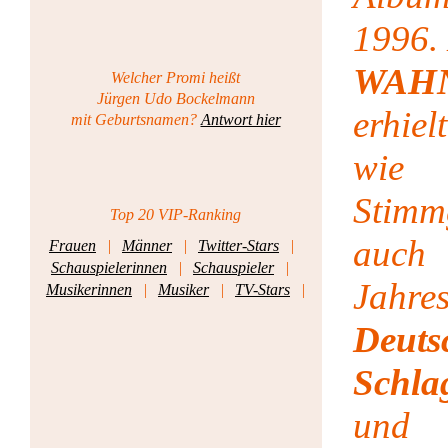
1996.
WAH
Welcher Promi heißt
Jürgen Udo Bockelmann
erhiel
mit Geburtsnamen?
Antwort hier
wie 
Stim
Top 20 VIP-Ranking
auc
Frauen
|
Männer
|
Twitter-Stars
|
Schauspielerinnen
|
Schauspieler
|
Jahr
Musikerinnen
|
Musiker
|
TV-Stars
|
Deuts
Schla
und