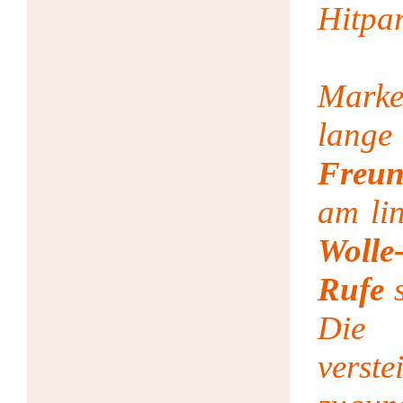
Hitpa
Marke
lange
Freun
am li
Wolle
Rufe
s
Die 
verste