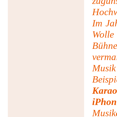
zug
Hochw
Im Ja
Wo
Bühn
vermar
Musik 
Beis
Kara
iPhon
Musik