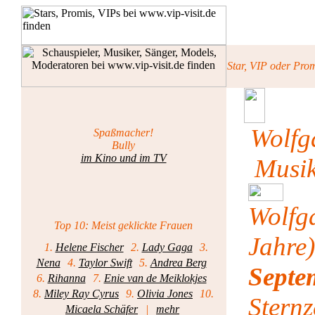
Star, VIP oder Pro
Wolfg
Spaßmacher!
Bully
im Kino und im TV
Musik
Wolf
Top 10: Meist geklickte Frauen
Jahre
1.
Helene Fischer
2.
Lady Gaga
3.
Nena
4.
Taylor Swift
5.
Andrea Berg
Sept
6.
Rihanna
7.
Enie van de Meiklokjes
8.
Miley Ray Cyrus
9.
Olivia Jones
10.
Stern
Micaela Schäfer
|
mehr