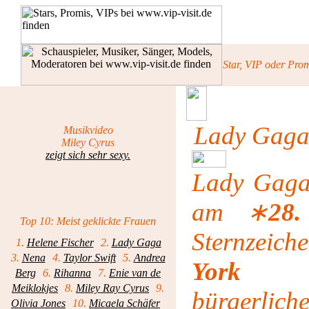
Star, VIP oder Pro
Lady Gag
Musikvideo
Miley Cyrus
zeigt sich sehr sexy.
Lady Gaga
am
∗
28
Top 10: Meist geklickte Frauen
Sternzeic
1.
Helene Fischer
2.
Lady Gaga
3.
Nena
4.
Taylor Swift
5.
Andrea
York
geb
Berg
6.
Rihanna
7.
Enie van de
Meiklokjes
8.
Miley Ray Cyrus
9.
bürgerli
Olivia Jones
10.
Micaela Schäfer