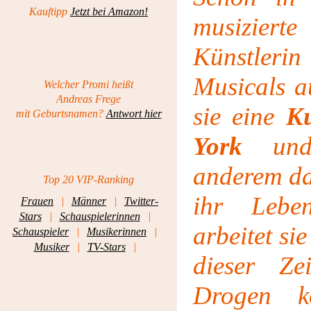
Kauftipp
Jetzt bei Amazon!
musiziert
Künstlerin
Musicals a
Welcher Promi heißt
Andreas Frege
sie eine
Ku
mit Geburtsnamen?
Antwort hier
York
und 
anderem da
Top 20 VIP-Ranking
ihr Lebe
Frauen
|
Männer
|
Twitter-
Stars
|
Schauspielerinnen
|
arbeitet si
Schauspieler
|
Musikerinnen
|
Musiker
|
TV-Stars
|
dieser Ze
Drogen k