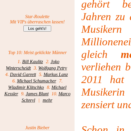
gehört b
Jahren zu 
Star-Roulette
Mit VIPs überraschen lassen!
Musi
Millionene
gleich
m
Top 10: Meist geklickte Männer
1.
Bill Kaulitz
2.
Joko
verliehen 
Winterscheidt
3.
Wolfgang Petry
4.
David Garrett
5.
Markus Lanz
2011 hat
6.
Michael Schumacher
7.
Wladimir Klitschko
8.
Michael
Musikerin
Kessler
9.
James Blunt
10.
Marco
Schreyl
|
mehr
zensiert u
Schon in
Justin Bieber