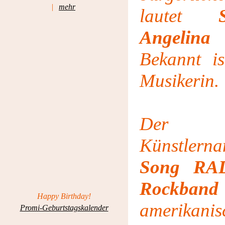
|
mehr
lautet
Angelin
Bekannt i
Musikerin.
Der un
Künstlern
Song RA
Rockband
Happy Birthday!
amerikan
Promi-Geburtstagskalender