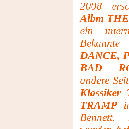
2008 ers
Albm TH
ein intern
Bekannte
DANCE, 
BAD R
andere Seit
Klassike
TRAMP
im
Bennett. 