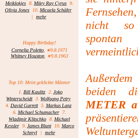
Meiklokjes
8.
Miley Ray Cyrus
9.
Fernsehen,
Olivia Jones
10.
Micaela Schäfer
|
mehr
nicht so
spontan
Happy Birthday!
vermeintli
Cornelia Poletto
, ∗9.8.1971
Whitney Houston
, ∗9.8.1963
Außerdem 
Top 10: Meist geklickte Männer
beiden d
1.
Bill Kaulitz
2.
Joko
Winterscheidt
3.
Wolfgang Petry
METER au
4.
David Garrett
5.
Markus Lanz
6.
Michael Schumacher
7.
präsenti
Wladimir Klitschko
8.
Michael
Kessler
9.
James Blunt
10.
Marco
Weltunte
Schreyl
|
mehr