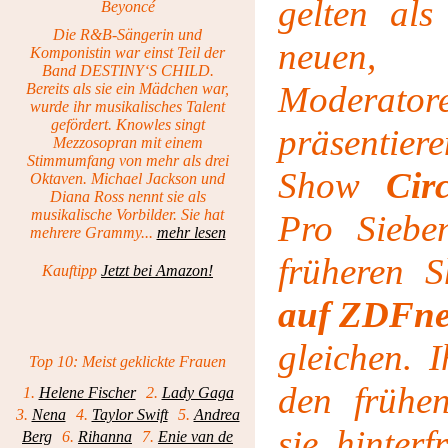
gelten als
Beyoncé
Die R&B-Sängerin und
neuen
Komponistin war einst Teil der
Band DESTINY‘S CHILD.
Moderator
Bereits als sie ein Mädchen war,
wurde ihr musikalisches Talent
gefördert. Knowles singt
präsentier
Mezzosopran mit einem
Stimmumfang von mehr als drei
Show
Cir
Oktaven. Michael Jackson und
Diana Ross nennt sie als
musikalische Vorbilder. Sie hat
Pro Sieben
mehrere Grammy...
mehr lesen
früheren 
Kauftipp
Jetzt bei Amazon!
auf ZDFn
gleichen. I
Top 10: Meist geklickte Frauen
den frühe
1.
Helene Fischer
2.
Lady Gaga
3.
Nena
4.
Taylor Swift
5.
Andrea
sie hinter
Berg
6.
Rihanna
7.
Enie van de