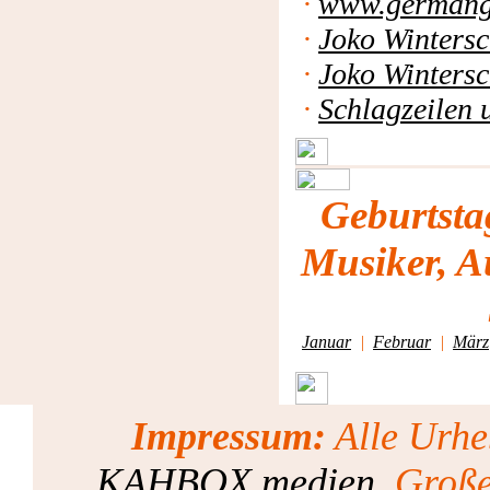
·
www.germang
·
Joko Winters
·
Joko Wintersc
·
Schlagzeilen 
Geburtsta
Musiker, A
Januar
|
Februar
|
März
Impressum:
Alle Urhe
KAHBOX.medien
, Groß