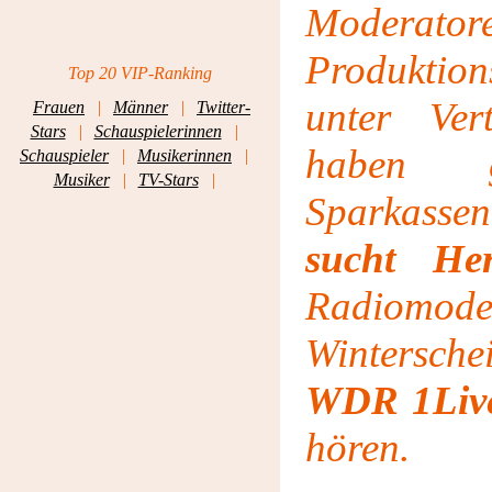
Moderatore
Produkti
Top 20 VIP-Ranking
unter Ver
Frauen
|
Männer
|
Twitter-
Stars
|
Schauspielerinnen
|
haben g
Schauspieler
|
Musikerinnen
|
Musiker
|
TV-Stars
|
Sparkas
sucht He
Radiomod
Wintersch
WDR 1Live
hören.