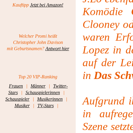
Kauftipp
Jetzt bei Amazon!
Komödie
Clooney od
waren Erf
Welcher Promi heißt
Christopher John Davison
Lopez in 
mit Geburtsnamen?
Antwort hier
auf der L
in
Das Sch
Top 20 VIP-Ranking
Frauen
|
Männer
|
Twitter-
Stars
|
Schauspielerinnen
|
Aufgrund i
Schauspieler
|
Musikerinnen
|
Musiker
|
TV-Stars
|
in aufreg
Szene setzt