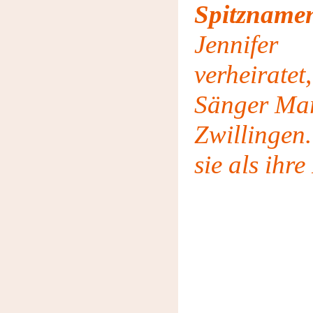
Spitzna
Jennife
verheirat
Sänger Mar
Zwillingen
sie als ihr