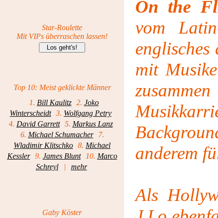
On the Fl
vom Latin
Star-Roulette
Mit VIPs überraschen lassen!
englisches 
mit Musik
zusammen g
Top 10: Meist geklickte Männer
1.
Bill Kaulitz
2.
Joko
Musik
Winterscheidt
3.
Wolfgang Petry
4.
David Garrett
5.
Markus Lanz
Background
6.
Michael Schumacher
7.
Wladimir Klitschko
8.
Michael
anderem fü
Kessler
9.
James Blunt
10.
Marco
Schreyl
|
mehr
Als Hollyw
J.Lo ebenfa
Gaby Köster