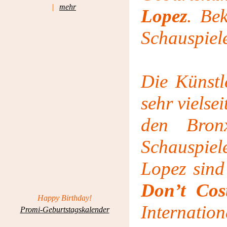
|
mehr
Lopez
. Be
Schauspiel
Die Künstl
sehr vielse
den Bronx
Schauspiel
Lopez sin
Don’t Cos
Happy Birthday!
Internatio
Promi-Geburtstagskalender