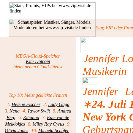
Star, VIP oder Pro
Jennifer L
MEGA-Cloud-Speicher
Kim Dotcom
bietet neuen Cloud-Dienst
Musikerin
Jennifer 
Top 10: Meist geklickte Frauen
∗
24. Juli
1.
Helene Fischer
2.
Lady Gaga
3.
Nena
4.
Taylor Swift
5.
Andrea
New York C
Berg
6.
Rihanna
7.
Enie van de
Meiklokjes
8.
Miley Ray Cyrus
9.
Geburtsn
Olivia Jones
10.
Micaela Schäfer