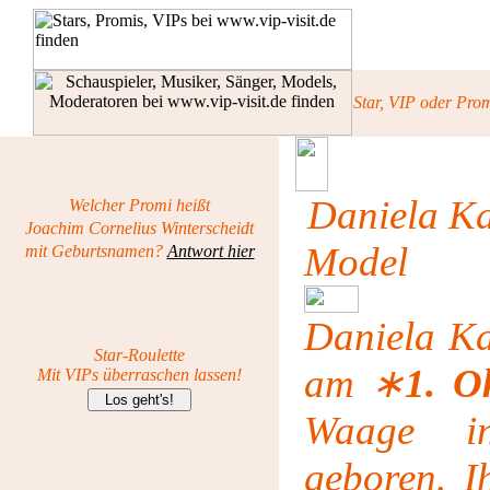
Star, VIP oder Pro
Daniela Ka
Welcher Promi heißt
Joachim Cornelius Winterscheidt
Model
mit Geburtsnamen?
Antwort hier
Daniela Ka
Star-Roulette
am
∗
1. O
Mit VIPs überraschen lassen!
Waage 
geboren. I