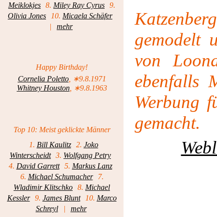
Meiklokjes
8.
Miley Ray Cyrus
9.
Katzenber
Olivia Jones
10.
Micaela Schäfer
|
mehr
gemodelt u
von Loona
Happy Birthday!
ebenfalls 
Cornelia Poletto
, ∗9.8.1971
Whitney Houston
, ∗9.8.1963
Werbung fü
gemacht.
Top 10: Meist geklickte Männer
Webl
1.
Bill Kaulitz
2.
Joko
Winterscheidt
3.
Wolfgang Petry
4.
David Garrett
5.
Markus Lanz
6.
Michael Schumacher
7.
Wladimir Klitschko
8.
Michael
Kessler
9.
James Blunt
10.
Marco
Schreyl
|
mehr