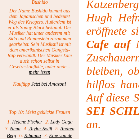
Katzenber
Bushido
Der Name Bushido kommt aus
Hugh Hefne
dem Japanischen und bedeutet
Weg des Kriegers. Außerdem ist
eröffnete 
er als Sonny Black bekannt. Der
Musiker hat unter anderem mit
Sido und Rammstein zusammen
Cafe auf 
gearbeitet. Sein Musikstil ist mit
dem amerikanischen Gangsta-
Zuschauern
Rap verwandt. Der Musiker kam
auch schon selbst in
Gesetzeskonflikte, unter ande...
bleiben, o
mehr lesen
hilflos han
Kauftipp
Jetzt bei Amazon!
Auf diese S
SEI SCH
Top 10: Meist geklickte Frauen
an.
1.
Helene Fischer
2.
Lady Gaga
3.
Nena
4.
Taylor Swift
5.
Andrea
Berg
6.
Rihanna
7.
Enie van de