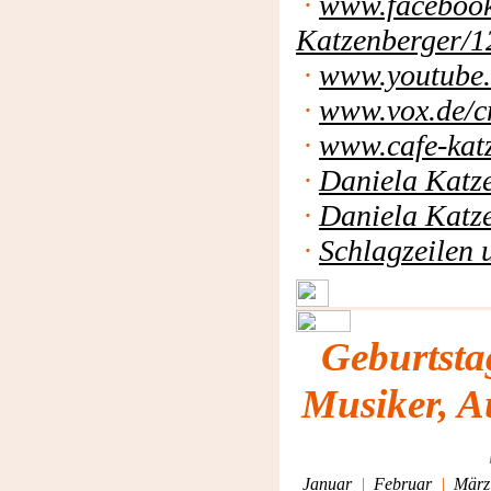
·
www.facebook
Katzenberger/
·
www.youtube.
·
www.vox.de/c
·
www.cafe-kat
·
Daniela Katz
·
Daniela Katz
·
Schlagzeilen 
Geburtsta
Musiker, A
Januar
|
Februar
|
März