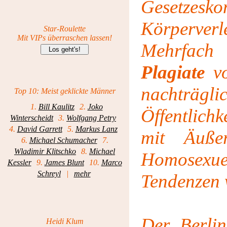
Gesetzesko
Körperver
Star-Roulette
Mit VIPs überraschen lassen!
Mehrfac
Plagiate
vo
nachträgli
Top 10: Meist geklickte Männer
1.
Bill Kaulitz
2.
Joko
Öffentlich
Winterscheidt
3.
Wolfgang Petry
4.
David Garrett
5.
Markus Lanz
mit Äuße
6.
Michael Schumacher
7.
Wladimir Klitschko
8.
Michael
Homosexu
Kessler
9.
James Blunt
10.
Marco
Schreyl
|
mehr
Tendenzen 
Der Berlin
Heidi Klum