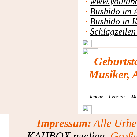
·
www.youtub
·
Bushido im 
·
Bushido in 
·
Schlagzeilen
Geburtst
Musiker, 
Januar
|
Februar
|
Mä
Impressum:
Alle Urhe
KAHBOX.medien
, Groß