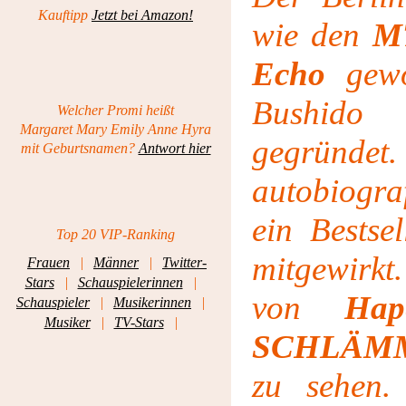
Kauftipp
Jetzt bei Amazon!
wie den
M
Echo
gewo
Bushido 
Welcher Promi heißt
Margaret Mary Emily Anne Hyra
gegründet
mit Geburtsnamen?
Antwort hier
autobiograf
ein Bestse
Top 20 VIP-Ranking
mitgewirkt
Frauen
|
Männer
|
Twitter-
Stars
|
Schauspielerinnen
|
von
Ha
Schauspieler
|
Musikerinnen
|
Musiker
|
TV-Stars
|
SCHLÄMM
zu sehen.