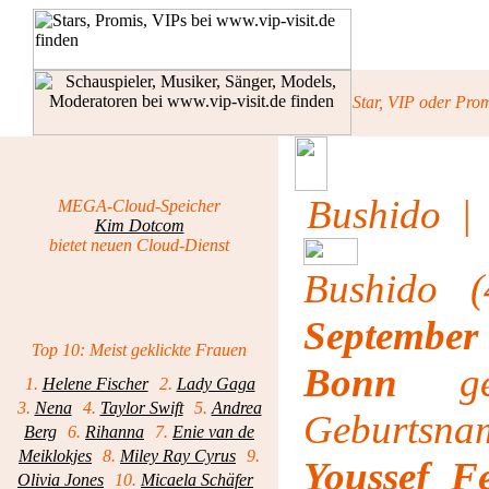
Star, VIP oder Pro
Bushido
| 
MEGA-Cloud-Speicher
Kim Dotcom
bietet neuen Cloud-Dienst
Bushido 
September
Top 10: Meist geklickte Frauen
Bonn
geb
1.
Helene Fischer
2.
Lady Gaga
3.
Nena
4.
Taylor Swift
5.
Andrea
Geburtsn
Berg
6.
Rihanna
7.
Enie van de
Meiklokjes
8.
Miley Ray Cyrus
9.
Youssef Fe
Olivia Jones
10.
Micaela Schäfer