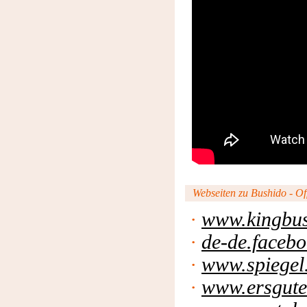
Webseiten zu Bushido - Off
·
www.kingbus
·
de-de.faceb
·
www.spiegel
·
www.ersgute