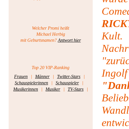
Comed
RIC
Welcher Promi heißt
Kult
Michael Herbig
mit Geburtsnamen?
Antwort hier
Nachr
"zurü
Top 20 VIP-Ranking
Ingo
Frauen
|
Männer
|
Twitter-Stars
|
"Dank
Schauspielerinnen
|
Schauspieler
|
Musikerinnen
|
Musiker
|
TV-Stars
|
Be
Wandl
entwi