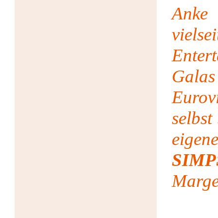
Anke 
viels
Entert
Gala
Eurovi
selbst
eige
SIMP
Marge