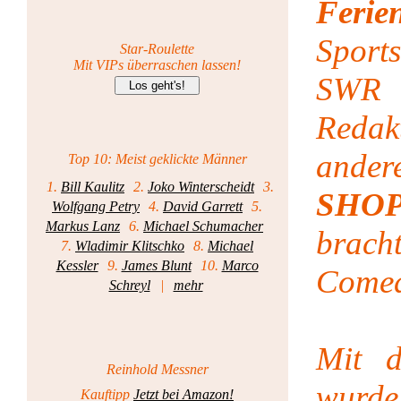
Ferie
Sport
Star-Roulette
Mit VIPs überraschen lassen!
SWR 
Redakt
ande
Top 10: Meist geklickte Männer
1.
Bill Kaulitz
2.
Joko Winterscheidt
3.
SHO
Wolfgang Petry
4.
David Garrett
5.
Markus Lanz
6.
Michael Schumacher
brac
7.
Wladimir Klitschko
8.
Michael
Kessler
9.
James Blunt
10.
Marco
Comed
Schreyl
|
mehr
Mit 
Reinhold Messner
wurd
Kauftipp
Jetzt bei Amazon!