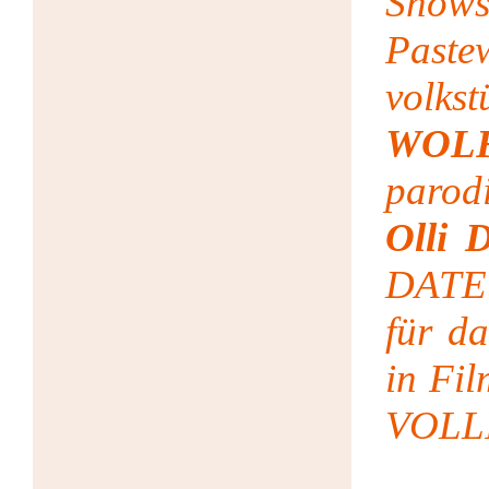
Show
Pas
volk
WOL
paro
Olli D
DATE 
für d
in Fi
VOLLI