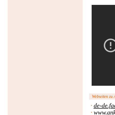
Webseiten zu A
·
de-de.f
·
www.ank