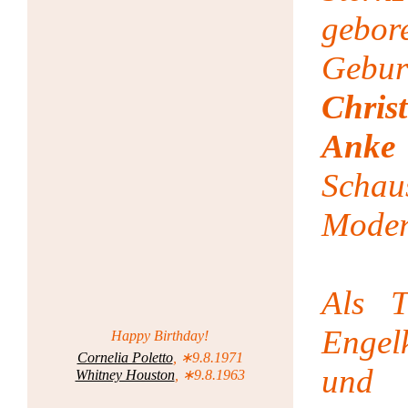
gebo
Gebu
Chris
Ank
Scha
Moder
Als T
Engel
Happy Birthday!
Cornelia Poletto
, ∗9.8.1971
und
Whitney Houston
, ∗9.8.1963