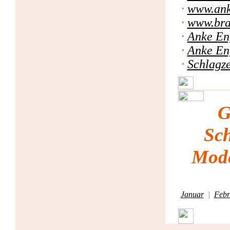
·
www.ank
·
www.bra
·
Anke En
·
Anke En
·
Schlagze
G
Sch
Mode
Januar
|
Febr