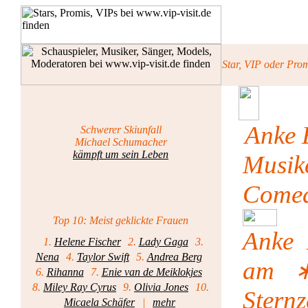
Star, VIP oder Pro
Anke 
Schwerer Skiunfall
Michael Schumacher
kämpft um sein Leben
Musik
Come
Top 10: Meist geklickte Frauen
Anke 
1.
Helene Fischer
2.
Lady Gaga
3.
Nena
4.
Taylor Swift
5.
Andrea Berg
am
6.
Rihanna
7.
Enie van de Meiklokjes
8.
Miley Ray Cyrus
9.
Olivia Jones
10.
Sternz
Micaela Schäfer
|
mehr